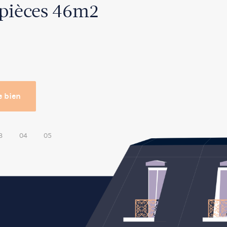
 pièces 46m2
e bien
3
04
05