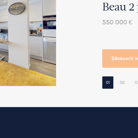
Beau 2
550 000 €
Découvrir l
01
02
0